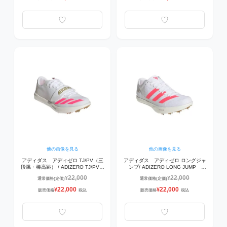
他の画像を見る
他の画像を見る
アディダス アディゼロ TJ/PV（三
アディダス アディゼロ ロングジャ
段跳・棒高跳） / ADIZERO TJ/PV
ンプ/ ADIZERO LONG JUMP
KJ9542 陸上スパイク ﾌｯﾄｳｪｱﾎﾜｲﾄ/
KJ9535 陸上スパイク ﾌｯﾄｳｪｱﾎﾜｲﾄ/
22,000
22,000
¥
¥
通常価格(定価)
通常価格(定価)
ｺｱﾌﾞﾗｯｸ/ｺﾞｰﾙﾄﾞﾒﾀﾘｯｸ
ｺｱﾌﾞﾗｯｸ/ｺﾞｰﾙﾄﾞﾒﾀﾘｯｸ （走幅跳）
22,000
22,000
¥
¥
販売価格
税込
販売価格
税込