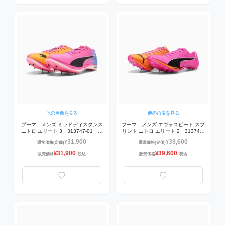
他の画像を見る
他の画像を見る
プーマ メンズ ミッドディスタンス
プーマ メンズ エヴォスピード スプ
ニトロ エリート 3 313747-01 陸
リント ニトロ エリート 2 313742-
上スパイク Poison Pink-Sun
01 陸上スパイク Poison Pink-Sun
31,900
39,600
¥
¥
通常価格(定価)
通常価格(定価)
Stream-Bright Aqua【800m/1000m
Stream-PUMA Black
向き】
31,900
39,600
¥
¥
販売価格
税込
販売価格
税込