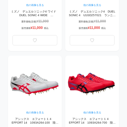
他の画像を見る
他の画像を見る
ミズノ デュエルソニック4 ワイド
ミズノ デュエルソニック4 DUEL
DUEL SONIC 4 WIDE
SONIC 4 U1GD257021 ランニン
U1GD257121 ランニングレースシ
グレースシューズ 21：イエロー×ネ
11,000
11,000
¥
¥
通常価格(定価)
通常価格(定価)
ューズ 21：ブルー×ブラック×ホワ
イビー×ホワイト
イト
11,000
11,000
¥
¥
販売価格
税込
販売価格
税込
他の画像を見る
他の画像を見る
アシックス エフォート１４
アシックス エフォート１４
EFFORT 14 1093A264-100 陸上
EFFORT 14 1093A264-700 陸上
スパイク WHITE/FLASH RED
スパイク DIVA PINK/MIDNIGHT