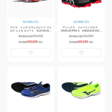
他の画像を見る
他の画像を見る
プーマ メンズ エヴォスピード フォ
アシックス ジャベリンプロ４
ルテ ニトロ エリート 313744-01
JAVELIN PRO 4 1093A228-001
陸上スパイク Poison Pink-Sun
陸上スパイク BLACK/PURE
39,600
28,500
¥
¥
通常価格(定価)
通常価格(定価)
Stream-PUMA Black
SILVER
39,600
28,500
¥
¥
販売価格
税込
販売価格
税込