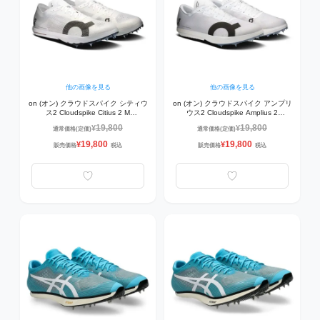
他の画像を見る
他の画像を見る
on (オン) クラウドスパイク シティウ
on (オン) クラウドスパイク アンプリ
ス2 Cloudspike Citius 2 M
ウス2 Cloudspike Amplius 2
3MF10300664 陸上スパイク 中距離
3MF10290664 陸上スパイク 長距離
19,800
19,800
¥
¥
通常価格(定価)
通常価格(定価)
陸上競技用 ホワイト | フロスト
用 ホワイト | フロスト
19,800
19,800
¥
¥
販売価格
税込
販売価格
税込