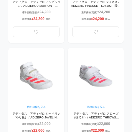
アディダス アディゼロ アンビショ
アディダス アディゼロ フィネス /
ン / ADIZERO AMBITION
ADIZERO FINESSE KJ7102 陸上
KJ7105 陸上スパイク ｿｰﾗｰﾀｰﾎﾞ/ｺｱ
スパイク ｿｰﾗｰﾀｰﾎﾞ/ｺｱﾌﾞﾗｯｸ/ｺﾞｰﾙﾄﾞﾒ
24,200
24,200
¥
¥
通常価格(定価)
通常価格(定価)
ﾌﾞﾗｯｸ/ｺﾞｰﾙﾄﾞﾒﾀﾘｯｸ 中距離（800-
ﾀﾘｯｸ 短距離（200m～400m用）
1,500 ｍ用）
24,200
24,200
¥
¥
販売価格
税込
販売価格
税込
他の画像を見る
他の画像を見る
アディダス アディゼロ ジャベリン
アディダス アディゼロ スローズ
（やり投） / ADIZERO JAVELIN
（投てき）/ ADIZERO THROWS
KJ9552 陸上スパイク ﾌｯﾄｳｪｱﾎﾜｲﾄ/
KJ9549 陸上スパイク ﾌｯﾄｳｪｱﾎﾜｲﾄ/
22,000
22,000
¥
¥
通常価格(定価)
通常価格(定価)
ｿｰﾗｰﾀｰﾎﾞ/ｺﾞｰﾙﾄﾞﾒﾀﾘｯｸ
ｿｰﾗｰﾀｰﾎﾞ/ｺﾞｰﾙﾄﾞﾒﾀﾘｯｸ
22,000
22,000
¥
¥
販売価格
税込
販売価格
税込