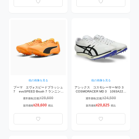
他の画像を見る
他の画像を見る
プーマ エヴォスピードブラッシュ
アシックス コスモレーサーＭＤ３
７ evoSPEED Brush 7 ランニング
COSMORACER MD 3 1093A221-
シューズ ユニセックス 312969-
101 陸上スパイク
28,600
24,500
¥
¥
通常価格(定価)
通常価格(定価)
01 サンストリーム-プーマブラック-
WHITE/COBALT BURST 【800m～
ピュアマゼンタ 短距離
1500m】
28,600
20,825
¥
¥
販売価格
税込
販売価格
税込