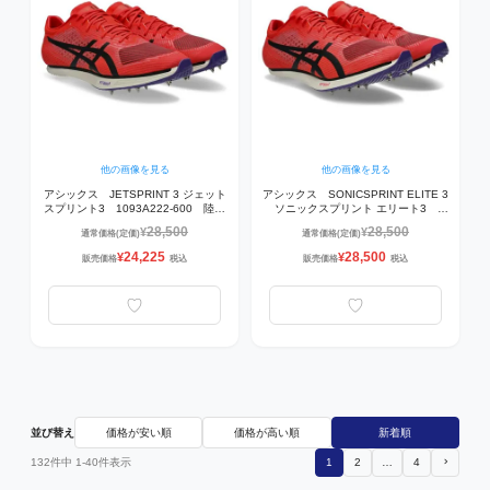
他の画像を見る
他の画像を見る
アシックス JETSPRINT 3 ジェット
アシックス SONICSPRINT ELITE 3
スプリント3 1093A222-600 陸上
ソニックスプリント エリート3
スパイク FLASH RED/BLACK
1093A219-600 陸上スパイク
28,500
28,500
¥
¥
通常価格(定価)
通常価格(定価)
【短距離用100～400ｍ】
FLASH RED/BLACK 【短距離用
100m～400m】
24,225
28,500
¥
¥
販売価格
税込
販売価格
税込
並び替え
価格が安い順
価格が高い順
新着順
132
件中
1
-
40
件表示
1
2
…
4