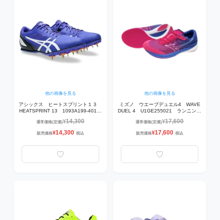
他の画像を見る
他の画像を見る
アシックス ヒートスプリント１３
ミズノ ウエーブデュエル4 WAVE
HEATSPRINT 13 1093A199-401
DUEL 4 U1GE255021 ランニング
陸上スパイク COBALT
レースシューズ(陸上競技) 21：ピン
14,300
17,600
¥
¥
通常価格(定価)
通常価格(定価)
BURST/WHITE 【推奨種目:100m～
ク×ホワイト×ネイビー
1500m/ハードル/跳躍種目】
14,300
17,600
¥
¥
販売価格
税込
販売価格
税込