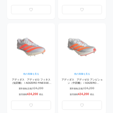
他の画像を見る
他の画像を見る
アディダス アディゼロ フィネス
アディダス アディゼロ アンビショ
（短距離） / ADIZERO FINESSE
ン（中距離） / ADIZERO
JQ5932 陸上スパイク ﾌｯﾄｳｪｱﾎﾜｲﾄ/
AMBITION JQ5930 陸上スパイ
24,200
24,200
¥
¥
通常価格(定価)
通常価格(定価)
ﾙｼｯﾄﾞｵﾚﾝｼﾞ/ﾙｼｯﾄﾞﾚｯﾄﾞ
ク ﾌｯﾄｳｪｱﾎﾜｲﾄ/ﾙｼｯﾄﾞｵﾚﾝｼﾞ/ﾙｼｯﾄﾞﾚｯ
ﾄﾞ
24,200
24,200
¥
¥
販売価格
税込
販売価格
税込