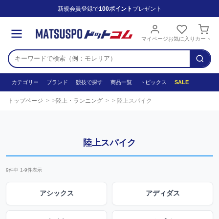
新規会員登録で
100ポイント
プレゼント
マイページ
お気に入り
カート
カテゴリー
ブランド
競技で探す
商品一覧
トピックス
SALE
トップページ
陸上・ランニング
陸上スパイク
陸上スパイク
9
件中
1
-
9
件表示
アシックス
アディダス