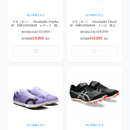
他の画像を見る
他の画像を見る
ＯＮ（オン） Cloudspike Amplius
ＯＮ（オン） Cloudspike Citius2
W 3WF10204849 レディス 陸上
M 3MF10304849 メンズ 陸上ス
スパイク Bloom | Lime
パイク Bloom | Lime 【800mから
19,800
19,800
¥
¥
通常価格(定価)
通常価格(定価)
【10,000mまでの陸上トラックレー
1,500m】
ス】
19,800
19,800
¥
¥
販売価格
税込
販売価格
税込
他の画像を見る
他の画像を見る