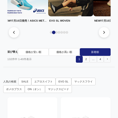
NEW!!7月10日発売！ASICS METASPEED
EVO SL WOVEN
並び替え
価格が安い順
価格が高い順
新着順
132
件中
1
-
40
件表示
1
2
…
4
人気の検索
SALE
エアロスイフト
EVO SL
マックスフライ
ボメロプラス
ON（オン）
マジックスピード