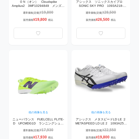
ＯＮ（オン） Cloudspike
アシックス ソニックスカイプロ
Amplius2 3MF10294849 メンズ
SONIC SKY PRO 1093A218-
陸上スパイク Bloom | Lime 【長距
001 陸上スパイク【走幅跳・棒高
19,800
28,500
¥
¥
通常価格(定価)
通常価格(定価)
離10,000mまでの陸上トラックレー
跳・ 三段跳】 BLACK/PURE
ス】
SILVER
19,800
26,500
¥
¥
販売価格
税込
販売価格
税込
他の画像を見る
他の画像を見る
ニューバランス FUELCELL FLITE-
アシックス メタスピードLD LE ２
D UFCMDG1D ランニングシュー
METASPEED LD LE 2 1093A255-
ズ AFTERGLOW with
101 陸上スパイク
17,930
22,550
¥
¥
通常価格(定価)
通常価格(定価)
BOYSENBERRY and Black 【中・
WHITE/COBALT
長距離400m～5000m】
BURST【3000m~10000m】
17,930
19,800
¥
¥
販売価格
税込
販売価格
税込