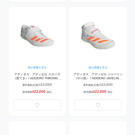
他の画像を見る
他の画像を見る
アディダス アディゼロ スローズ
アディダス アディゼロ ジャベリン
（投てき）/ ADIZERO THROWS
（やり投） / ADIZERO JAVELIN
JQ0808 陸上スパイク ﾌｯﾄｳｪｱﾎﾜｲﾄ/
JQ0805 陸上スパイク ﾌｯﾄｳｪｱﾎﾜｲﾄ/
22,000
22,000
¥
¥
通常価格(定価)
通常価格(定価)
ﾙｼｯﾄﾞｵﾚﾝｼﾞ/ﾙｼｯﾄﾞﾚｯﾄﾞ
ﾙｼｯﾄﾞｵﾚﾝｼﾞ/ﾙｼｯﾄﾞﾚｯﾄﾞ
22,000
22,000
¥
¥
販売価格
税込
販売価格
税込