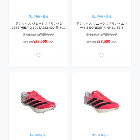
他の画像を見る
他の画像を見る
アシックス ジェットスプリント3
アシックス ソニックスプリントエリ
JETSPRINT 3 1093A222-400 陸上ス
ート3 SONICSPRINT ELITE 3
パイク AQUARIUM/WHITE 【100～
1093A219-400 陸上スパイク
28,500
28,500
¥
¥
通常価格(定価)
通常価格(定価)
400ｍ】
AQUARIUM/WHITE 【100m～
400m】
28,500
28,500
¥
¥
販売価格
税込
販売価格
税込
他の画像を見る
他の画像を見る