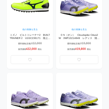
他の画像を見る
他の画像を見る
ミズノ ビルトトレーナー2 BUILT
ＯＮ（オン） Cloudspike Citius2
TRAINER 2 U1GC236171 陸上シ
W 3WF10214849 レディス 陸上
ューズ 71：イエロー×ネイビー×ホ
スパイク Bloom | Lime 【中距離
22,000
19,800
¥
¥
通常価格(定価)
通常価格(定価)
ワイト
800mから1,500m】
22,000
19,800
¥
¥
販売価格
税込
販売価格
税込