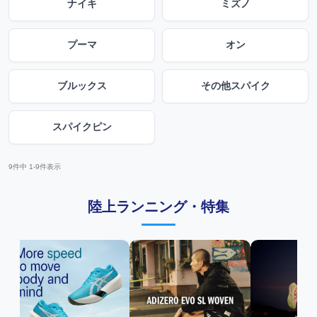
ナイキ
ミズノ
プーマ
オン
ブルックス
その他スパイク
スパイクピン
9
件中
1
-
9
件表示
陸上ランニング・特集