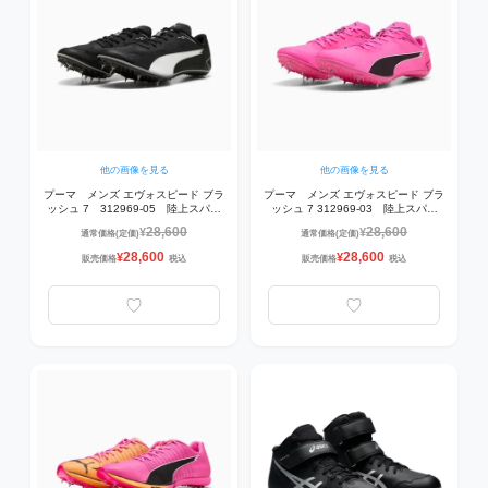
他の画像を見る
他の画像を見る
プーマ メンズ エヴォスピード ブラ
プーマ メンズ エヴォスピード ブラ
ッシュ 7 312969-05 陸上スパイ
ッシュ 7 312969-03 陸上スパイ
ク PUMA Black-PUMA White
ク Poison Pink-Sun Stream-PUMA
28,600
28,600
¥
¥
通常価格(定価)
通常価格(定価)
【100-400ｍ、ハードル向け】
Black 【100-400ｍ、ハードル向
き】
28,600
28,600
¥
¥
販売価格
税込
販売価格
税込