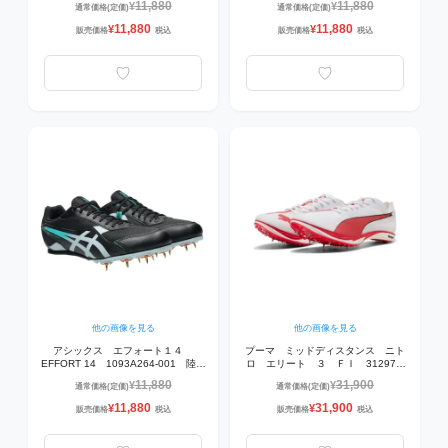
11,880
11,880
¥
¥
通常価格(定価)
通常価格(定価)
11,880
11,880
¥
¥
販売価格
税込
販売価格
税込
他の画像を見る
他の画像を見る
アシックス エフォート１４
プーマ ミッドディスタンス ニト
EFFORT 14 1093A264-001 陸上
ロ エリート ３ ＦＩ 312973-
スパイク BLACK/COOL GREY
01 ランニングシューズ 01PUMA
11,880
31,900
¥
¥
通常価格(定価)
通常価格(定価)
White-For All Time Red-PUMA
Gold 【800m/1500m向き】
11,880
31,900
¥
¥
販売価格
税込
販売価格
税込