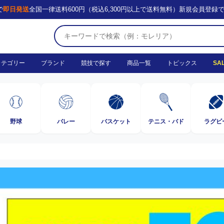
で
即日発送
全国一律送料600円（税込6,300円以上で送料無料）
新規会員登録
カテゴリー
ブランド
競技で探す
商品一覧
トピックス
SA
野球
バレー
バスケット
テニス・バド
ラグビ