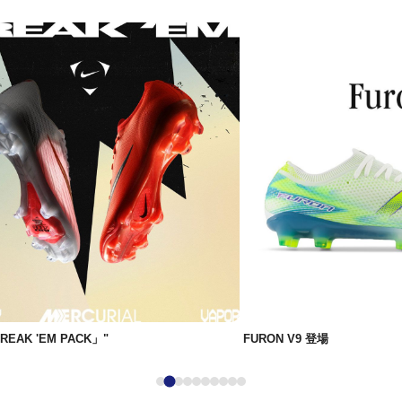
BREAK 'EM PACK」"
FURON V9 登場