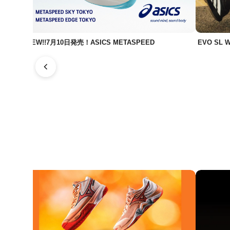
NEW!!7月10日発売！ASICS METASPEED
EVO SL 