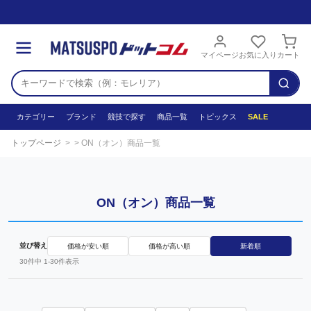
マイページ
お気に入り
カート
カテゴリー
ブランド
競技で探す
商品一覧
トピックス
SALE
トップページ
ON（オン）商品一覧
ON（オン）商品一覧
並び替え
価格が安い順
価格が高い順
新着順
30
件中
1
-
30
件表示