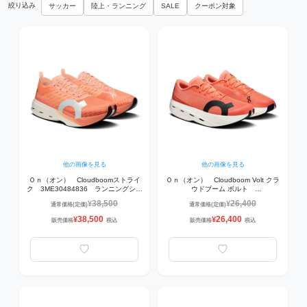
絞り込み
サッカー
陸上・ランニング
SALE
クーポン対象
他の画像を見る
他の画像を見る
Ｏｎ（オン） Cloudboomストライ
Ｏｎ（オン） Cloudboom Volt クラ
ク 3ME30484836 ランニングシュ
ウドブーム ボルト
ーズ Sunstone | White
3MF30984553 ランニングシュー
38,500
26,400
¥
¥
通常価格(定価)
通常価格(定価)
ズ Sunstone | Reef
38,500
26,400
¥
¥
販売価格
税込
販売価格
税込