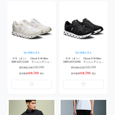
他の画像を見る
他の画像を見る
ＯＮ（オン） Cloud 6 M Men
ＯＮ（オン） Cloud 6 M Men
3MF10071200 ランニングシュー
3MF10070299 ランニングシュー
ズ White | White
ズ Black | White
18,700
18,700
¥
¥
通常価格(定価)
通常価格(定価)
18,700
18,700
¥
¥
販売価格
税込
販売価格
税込