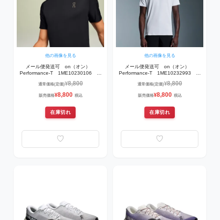
他の画像を見る
他の画像を見る
メール便発送可 on（オン）
メール便発送可 on（オン）
Performance-T 1ME10230106 ラ
Performance-T 1ME10232993 ラ
ンニングウェア Black | Eclipse
ンニングウェア White | Silver
8,800
8,800
¥
¥
通常価格(定価)
通常価格(定価)
8,800
8,800
¥
¥
販売価格
税込
販売価格
税込
在庫切れ
在庫切れ