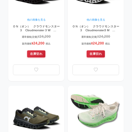
他の画像を見る
他の画像を見る
ＯＮ（オン） クラウドモンスター
ＯＮ（オン） クラウドモンスター
３ Cloudmonster 3 W
３ Cloudmonster3 M
3WG10031043 レディスランニン
3MG10051200 ランニングシュー
24,200
24,200
¥
¥
通常価格(定価)
通常価格(定価)
グシューズ Black | Black
ズ White | White
24,200
24,200
¥
¥
販売価格
税込
販売価格
税込
在庫切れ
在庫切れ