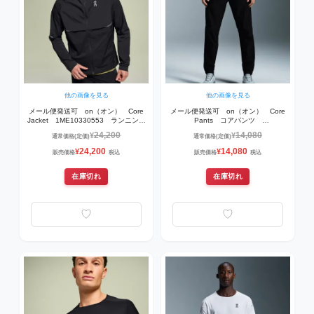
他の画像を見る
他の画像を見る
メール便発送可 on（オン） Core
メール便発送可 on（オン） Core
Jacket 1ME10330553 ランニング
Pants コアパンツ
ウェア Black
1MF10110553 ランニングウェア
24,200
14,080
¥
¥
通常価格(定価)
通常価格(定価)
Black
24,200
14,080
¥
¥
販売価格
税込
販売価格
税込
在庫切れ
在庫切れ