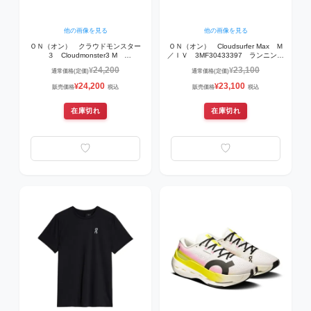
他の画像を見る
他の画像を見る
ＯＮ（オン） クラウドモンスター
ＯＮ（オン） Cloudsurfer Max Ｍ
３ Cloudmonster3 M
／ＩＶ 3MF30433397 ランニング
3MG10050656 ランニングシュー
シューズ IVO/HNYDW
24,200
23,100
¥
¥
通常価格(定価)
通常価格(定価)
ズ Olive | Eclipse
24,200
23,100
¥
¥
販売価格
税込
販売価格
税込
在庫切れ
在庫切れ