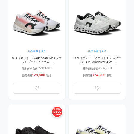
他の画像を見る
他の画像を見る
Ｏｎ（オン） Cloudboom Max クラ
ＯＮ（オン） クラウドモンスター
ウドブーム マックス
３ Cloudmonster 3 W
3MF30310590 ランニングシューズ
3WG10031200 レディスランニン
28,600
24,200
¥
¥
通常価格(定価)
通常価格(定価)
グシューズ White | White
28,600
24,200
¥
¥
販売価格
税込
販売価格
税込