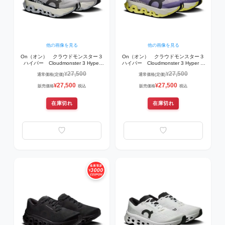
他の画像を見る
他の画像を見る
On（オン） クラウドモンスター３
On（オン） クラウドモンスター３
ハイパー Cloudmonster 3 Hyper
ハイパー Cloudmonster 3 Hyper M
Glacier | Black 3MG10060117 ラ
Lily | Limelight 3MG10064906 ラ
27,500
27,500
¥
¥
通常価格(定価)
通常価格(定価)
ンニングシューズ
ンニングシューズ
27,500
27,500
¥
¥
販売価格
税込
販売価格
税込
在庫切れ
在庫切れ