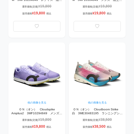
スパイク Bloom | Lime
パイク Bloom | Lime 【800mから
19,800
19,800
¥
¥
通常価格(定価)
通常価格(定価)
【10,000mまでの陸上トラックレー
1,500m】
ス】
19,800
19,800
¥
¥
販売価格
税込
販売価格
税込
他の画像を見る
他の画像を見る
ＯＮ（オン） Cloudspike
ＯＮ（オン） Cloudboom Strike
Amplius2 3MF10294849 メンズ
白 3ME30483195 ランニングシュ
陸上スパイク Bloom | Lime 【長距
ーズ White | Horizon
19,800
38,500
¥
¥
通常価格(定価)
通常価格(定価)
離10,000mまでの陸上トラックレー
ス】
19,800
38,500
¥
¥
販売価格
税込
販売価格
税込