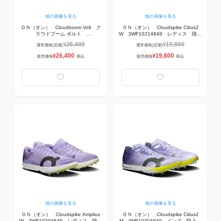
他の画像を見る
他の画像を見る
ＯＮ（オン） Cloudboom Volt ク
ＯＮ（オン） Cloudspike Citius2
ラウドブーム ボルト
W 3WF10214849 レディス 陸上
3MF30984766 ランニングシュー
スパイク Bloom | Lime 【中距離
26,400
19,800
¥
¥
通常価格(定価)
通常価格(定価)
ズ Black | Juniper
800mから1,500m】
26,400
19,800
¥
¥
販売価格
税込
販売価格
税込
他の画像を見る
他の画像を見る
ＯＮ（オン） Cloudspike Amplius
ＯＮ（オン） Cloudspike Citius2
W 3WF10204849 レディス 陸上
M 3MF10304849 メンズ 陸上ス