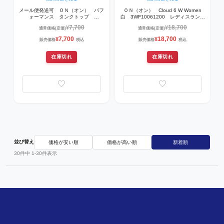
メール便発送可 ＯＮ（オン） パフ
ＯＮ（オン） Cloud 6 W Women
ォーマンス タンクトップ
白 3WF10061200 レディスランニ
1ME10220106 ランニングウェア
ングシューズ White | White
7,700
18,700
¥
¥
通常価格(定価)
通常価格(定価)
Black | Eclipse
7,700
18,700
¥
¥
販売価格
税込
販売価格
税込
在庫切れ
在庫切れ
並び替え
価格が安い順
価格が高い順
新着順
30
件中
1
-
30
件表示