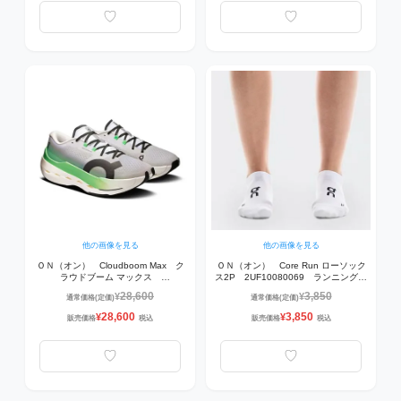
他の画像を見る
他の画像を見る
ＯＮ（オン） Cloudboom Max ク
ＯＮ（オン） Core Run ローソック
ラウドブーム マックス
ス2P 2UF10080069 ランニングソ
3MF30314325 ランニングシュー
ックス 2足組ソックス 白
28,600
3,850
¥
¥
通常価格(定価)
通常価格(定価)
ズ Honeydrew | Lilac
28,600
3,850
¥
¥
販売価格
税込
販売価格
税込