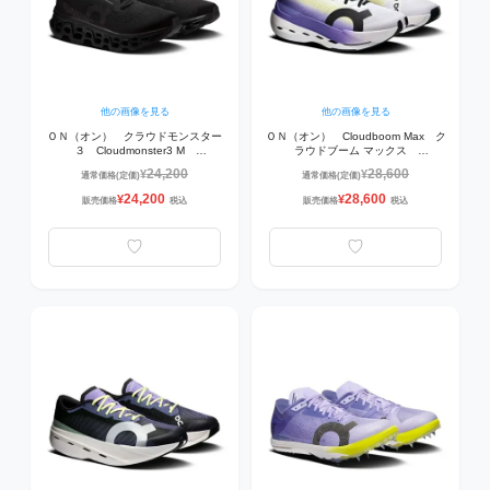
他の画像を見る
他の画像を見る
ＯＮ（オン） クラウドモンスター
ＯＮ（オン） Cloudboom Max ク
３ Cloudmonster3 M
ラウドブーム マックス
3MG10051043 ランニングシュー
3MF30310438 ランニングシュー
24,200
28,600
¥
¥
通常価格(定価)
通常価格(定価)
ズ Black | Black
ズ White | Juniper
24,200
28,600
¥
¥
販売価格
税込
販売価格
税込