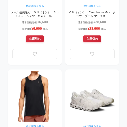
他の画像を見る
他の画像を見る
メール便発送可 ＯＮ（オン） Ｃｏ
ＯＮ（オン） Cloudboom Max ク
ｒｅ－Ｔシャツ Ｍｅｎ 黒
ラウドブーム マックス
1ME10430553 ランニングウェア
3MF30314229 ランニングシュー
6,600
28,600
¥
¥
通常価格(定価)
通常価格(定価)
ズ Lime | Raspberry
6,600
28,600
¥
¥
販売価格
税込
販売価格
税込
在庫切れ
在庫切れ
他の画像を見る
他の画像を見る