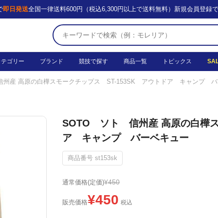
で
即日発送
全国一律送料600円（税込6,300円以上で送料無料）
新規会員登録
カテゴリー
ブランド
競技で探す
商品一覧
トピックス
SA
信州産 高原の白樺スモークチップス ST-153SK アウトドア キャンプ 
SOTO ソト 信州産 高原の白樺ス
ア キャンプ バーベキュー
商品番号
st153sk
¥
450
通常価格(定価)
¥
450
販売価格
税込