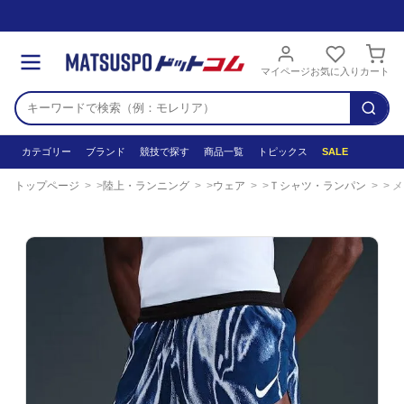
マイページ
お気に入り
カート
カテゴリー
ブランド
競技で探す
商品一覧
トピックス
SALE
トップページ
陸上・ランニング
ウェア
Ｔシャツ・ランパン
メール便発送