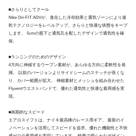
■さらりとしてクール
Nike Dri-FIT ADVが、進化した冷却効果と通気ゾーンにより速
乾テクノロジーをレベルアップ。さらりと快適な状態をキープ
します。 5cmの股下と通気孔を配したデザインで通気性を確
保。
■ランニングのためのデザイン
4方向に伸縮するウーブン素材が、あらゆる方向に柔軟性を発
揮。 以前のバージョンよりサイドシームのステッチが長くな
り、カバー範囲が拡大。 伸縮素材とメッシュを組み合わせた
Flyventウエストバンドで、優れた通気性と快適な着用感を実
現。
■画期的なスピード
エアロスイフトは、ナイキ最高峰のレース用ギア。 最新のイ
ノベーションを活用してスピードを追求。優れた機能性と不快
感ゼロの着用感を実現しています。 軽量で滑らかなデザイン