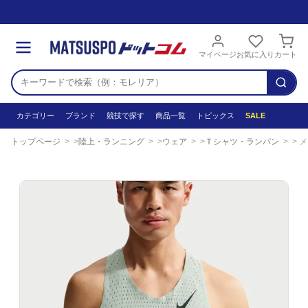
マイページ
お気に入り
カート
カテゴリー
ブランド
競技で探す
商品一覧
トピックス
SALE
トップページ
陸上・ランニング
ウェア
Ｔシャツ・ランパン
メール便発送