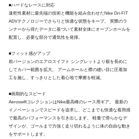
■ハードなレースに対応
速乾性素材に最先端の技術と機能を組み合わせたNike Dri-FIT
ADVテクノロジーでさらりと快適な状態をキープ。 実際のラ
ンナーから得たデータに基づいて素材全体にオープンホールを
配置し、必要な部分で通気性を発揮。
■フィット感がアップ
前バージョンのエアロスイフト シングレットより裾を長めに
してカバー範囲を拡大。 アームホールと襟の縫い目に圧着加
工を施し、すっきりとした着心地で摩擦を軽減。
■画期的なスピード
AeroswiftコレクションはNike最高峰のレース用ギア。 最新の
イノベーションでスピードを追求し、どこまでも快適な着用感
で最高のパフォーマンスを引き出します。 軽量で滑らかなデ
ザインが、ゴールまで力強く走り切れるように体の自由な動き
をサポートします。