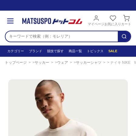
マイページ
お気に入り
カート
カテゴリー
ブランド
競技で探す
商品一覧
トピックス
SALE
トップページ
サッカー
ウェア
サッカーシャツ
ナイキ NIKE WC1 Tシャツ IO6239-110 