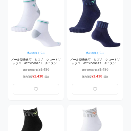
他の画像を見る
他の画像を見る
メール便発送可 ミズノ ショートソ
メール便発送可 ミズノ ショートソ
ックス 62JXD00701 テニスソッ
ックス 62JXD00612 テニスソッ
クス 01ホワイト
クス 12エステートブルー
1,430
1,430
¥
¥
通常価格(定価)
通常価格(定価)
1,430
1,430
¥
¥
販売価格
税込
販売価格
税込