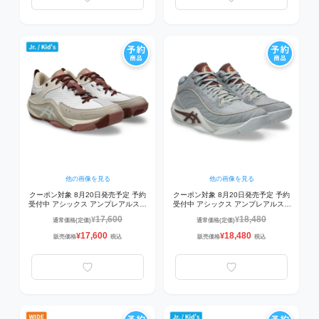
他の画像を見る
他の画像を見る
クーポン対象 8月20日発売予定 予約
クーポン対象 8月20日発売予定 予約
受付中 アシックス アンプレアルスロ
受付中 アシックス アンプレアルス 3
ー3ワイド UNPRE ARS LOW 3
UNPRE ARS 3 1063A104-020 バス
17,600
18,480
¥
¥
通常価格(定価)
通常価格(定価)
WIDE 3 1063A119-250 バスケットボ
ケットボールシューズ PIEDMONT
ールシューズ OATMEAL/WHIT
GREY/RUSTED ROCK
17,600
18,480
¥
¥
販売価格
税込
販売価格
税込