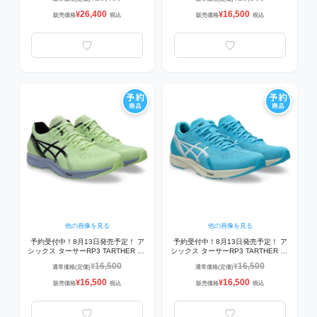
ンニングシューズ BLACK/BLACK
グシューズ WHITE/ILLUMINATE
YELLOW
26,400
16,500
¥
¥
販売価格
税込
販売価格
税込
他の画像を見る
他の画像を見る
予約受付中！8月13日発売予定！ ア
予約受付中！8月13日発売予定！ ア
シックス ターサーRP3 TARTHER RP
シックス ターサーRP3 TARTHER RP
3 1011B465-752 ランニングシュー
3 1011B465-405 ランニングシュー
16,500
16,500
¥
¥
通常価格(定価)
通常価格(定価)
ズ ILLUMINATE YELLOW/BLACK
ズ AQUARIUM/WHITE
16,500
16,500
¥
¥
販売価格
税込
販売価格
税込