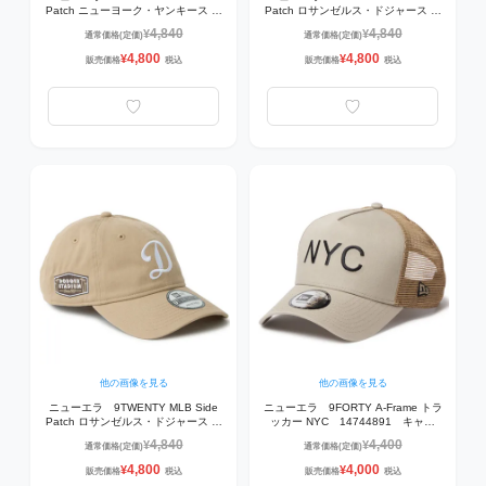
Patch ニューヨーク・ヤンキース
Patch ロサンゼルス・ドジャース
14745048 キャップ・帽子 ブラッ
14745082 キャップ・帽子 ストー
4,840
4,840
¥
¥
通常価格(定価)
通常価格(定価)
ク
ン
4,800
4,800
¥
¥
販売価格
税込
販売価格
税込
他の画像を見る
他の画像を見る
ニューエラ 9TWENTY MLB Side
ニューエラ 9FORTY A-Frame トラ
Patch ロサンゼルス・ドジャース プ
ッカー NYC 14744891 キャッ
ラクティスロゴ 14745084 キャ
プ・帽子 ペブル
4,840
4,400
¥
¥
通常価格(定価)
通常価格(定価)
ップ・帽子 キャメル
4,800
4,000
¥
¥
販売価格
税込
販売価格
税込