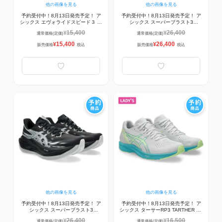
他の画像を見る
他の画像を見る
予約受付中！8月13日発売予定！ ア
予約受付中！8月13日発売予定！ ア
シックス エヴォライドスピード３ ワ
シックス スーパーブラスト3
イド EVORIDE SPEED 3 WIDE
SUPERBLAST 3 1013A177-750 ラ
15,400
26,400
¥
¥
通常価格(定価)
通常価格(定価)
1011B968-401 ランニングシューズ
ンニングシューズ ILLUMINATE
AQUARIUM/WHITE
YELLOW/ENERGY AQUA
15,400
26,400
¥
¥
販売価格
税込
販売価格
税込
他の画像を見る
他の画像を見る
予約受付中！8月13日発売予定！ ア
予約受付中！8月13日発売予定！ ア
シックス スーパーブラスト3
シックス ターサーRP3 TARTHER RP
SUPERBLAST 3 1013A177-001 ラ
3 1012B292-103 レディス ランニン
26,400
16,500
¥
¥
通常価格(定価)
通常価格(定価)