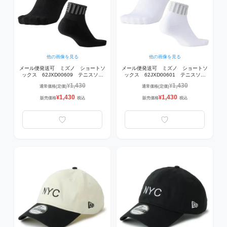
他の画像を見る
他の画像を見る
メール便発送可 ミズノ ショートソ
メール便発送可 ミズノ ショートソ
ックス 62JXD00609 テニスソッ
ックス 62JXD00601 テニスソッ
クス 09ブラック
クス 01ホワイト
1,430
1,430
¥
¥
通常価格(定価)
通常価格(定価)
1,430
1,430
¥
¥
販売価格
税込
販売価格
税込