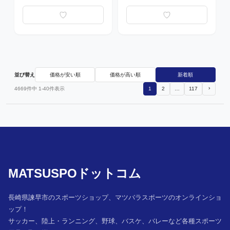
並び替え
価格が安い順
価格が高い順
新着順
4669
件中
1
-
40
件表示
1
2
…
117
MATSUSPOドットコム
長崎県諫早市のスポーツショップ、マツバラスポーツのオンラインショ
ップ！
サッカー、陸上・ランニング、野球、バスケ、バレーなど各種スポーツ