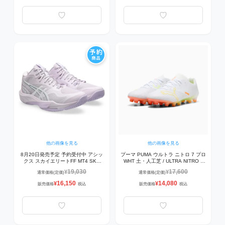
他の画像を見る
他の画像を見る
8月20日発売予定 予約受付中 アシッ
プーマ PUMA ウルトラ ニトロ 7 プロ
クス スカイエリートFF MT4 SKY
WHT 土・人工芝 / ULTRA NITRO 7
ELITE FF MT 4 1053A083-500 バレ
PRO WHT HG/AG 109386-01 サッカ
19,030
17,600
¥
¥
通常価格(定価)
通常価格(定価)
ーシューズ DAHLIA/MURASAKI
ースパイク ホワイト/イエロー/オレン
ジ
16,150
14,080
¥
¥
販売価格
税込
販売価格
税込