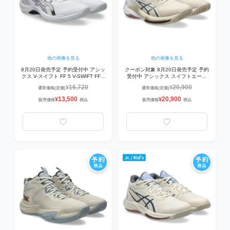
他の画像を見る
他の画像を見る
8月20日発売予定 予約受付中 アシッ
クーポン対象 8月20日発売予定 予約
クス V-スイフト FF 5 V-SWIFT FF 5
受付中 アシックス スイフトエース
1053A073-103 バレーシューズ
SWIFTACE 1063A114-250 バスケッ
16,720
20,900
¥
¥
通常価格(定価)
通常価格(定価)
WHITE/DAHLIA
トボールシューズ
OATMEAL/CARRIER GREY
13,500
20,900
¥
¥
販売価格
税込
販売価格
税込