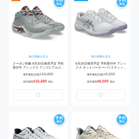
他の画像を見る
他の画像を見る
クーポン対象 8月20日発売予定 予約
8月20日発売予定 予約受付中 アシッ
受付中 アシックス アンプレアルス 3
クス ネットバーナーバリスティック
ワイド UNPRE ARS
4 GS 1054A013-103 ジュニアバレー
18,480
9,900
¥
¥
通常価格(定価)
通常価格(定価)
3WIDE1063A106-020 バスケットボ
シューズ WHITE/FOGGY TEAL
ールシューズ PIEDMONT
18,480
8,000
¥
¥
販売価格
税込
販売価格
税込
GREY/RUSTED RO