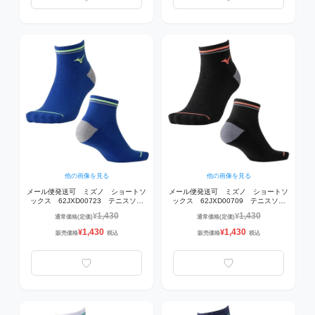
他の画像を見る
他の画像を見る
メール便発送可 ミズノ ショートソ
メール便発送可 ミズノ ショートソ
ックス 62JXD00723 テニスソッ
ックス 62JXD00709 テニスソッ
クス 23ダズリングブルー
クス 09ブラック
1,430
1,430
¥
¥
通常価格(定価)
通常価格(定価)
1,430
1,430
¥
¥
販売価格
税込
販売価格
税込