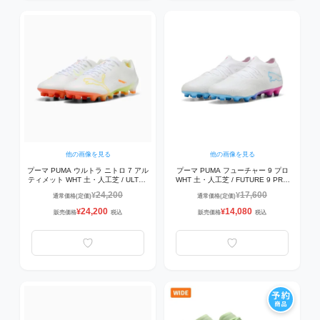
他の画像を見る
他の画像を見る
プーマ PUMA ウルトラ ニトロ 7 アル
プーマ PUMA フューチャー 9 プロ
ティメット WHT 土・人工芝 / ULTRA
WHT 土・人工芝 / FUTURE 9 PRO
NITRO 7 ULTIMATE WHT HG/AG
WHT HG/AG 109379-01 サッカー ス
24,200
17,600
¥
¥
通常価格(定価)
通常価格(定価)
109384-01 サッカースパイク ホワイ
パイク ホワイト×ブルー×ピンク
ト/イエロー/オレンジ
24,200
14,080
¥
¥
販売価格
税込
販売価格
税込