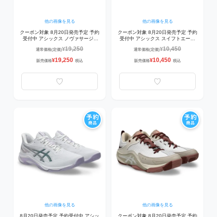
他の画像を見る
他の画像を見る
クーポン対象 8月20日発売予定 予約
クーポン対象 8月20日発売予定 予約
受付中 アシックス ノヴァサージ3
受付中 アシックス スイフトエース
NOVA SURGE 3 1061A048-250 バ
GS SWIFTACE GS 1064A022-250
19,250
10,450
¥
¥
通常価格(定価)
通常価格(定価)
スケットボールシューズ
ジュニアバスケシューズ
OATMEAL/RUSTED ROCK
OATMEAL/CARRIER GREY
19,250
10,450
¥
¥
販売価格
税込
販売価格
税込
他の画像を見る
他の画像を見る
8月20日発売予定 予約受付中 アシッ
クーポン対象 8月20日発売予定 予約