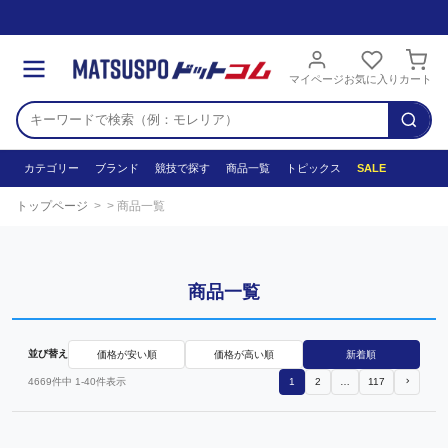
マイページ
お気に入り
カート
カテゴリー
ブランド
競技で探す
商品一覧
トピックス
SALE
トップページ
商品一覧
商品一覧
並び替え
価格が安い順
価格が高い順
新着順
4669
件中
1
-
40
件表示
1
2
…
117