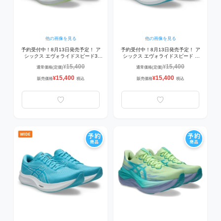
他の画像を見る
他の画像を見る
予約受付中！8月13日発売予定！ ア
予約受付中！8月13日発売予定！ ア
シックス エヴォライドスピード3
シックス エヴォライドスピード 3
EVORIDE SPEED 3 1012B763-751
EVORIDE SPEED 3 1011B969-401
15,400
15,400
¥
¥
通常価格(定価)
通常価格(定価)
レディス ランニングシューズ
ランニングシューズ
ILLUMINATE YELLOW/PURE
AQUARIUM/WHITE
15,400
15,400
¥
¥
販売価格
税込
販売価格
税込
SILVER