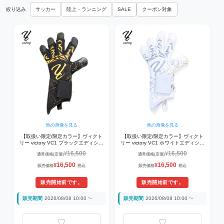
絞り込み
サッカー
陸上・ランニング
SALE
クーポン対象
他の画像を見る
他の画像を見る
【取扱い限定/限定カラー】ヴィクト
【取扱い限定/限定カラー】ヴィクト
リー victory VC1 ブラックエディショ
リー victory VC1 ホワイトエディショ
ン VC1-BLKGLD サッカー ゴールキ
ン VC1-WHTSIL サッカー ゴールキ
16,500
16,500
¥
¥
通常価格(定価)
通常価格(定価)
ーパーグローブ(GKグラブ) ブラック×
ーパーグローブ(GKグラブ) ホワイト×
ゴールド
シルバー
16,500
16,500
¥
¥
販売価格
税込
販売価格
税込
販売開始前です。
販売開始前です。
販売期間
2026/08/08 10:00
〜
販売期間
2026/08/08 10:00
〜