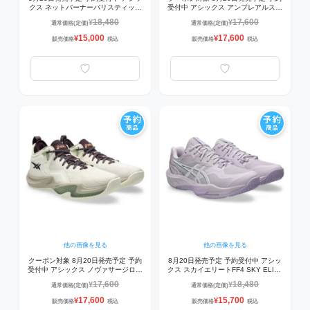
クス ネットバーナーバリスティック
受付中 アシックス アンプレアルスロ
FF4 NETBURNER BALLISTIC FF 4
ー3 UNPRE ARS LOW 3 1063A113-
18,480
17,600
¥
¥
通常価格(定価)
通常価格(定価)
1053A070-106 バレーシューズ
250 バスケットボールシューズ
WHITE/DAHLIA
OATMEAL/WHITE
15,000
17,600
¥
¥
販売価格
税込
販売価格
税込
他の画像を見る
他の画像を見る
クーポン対象 8月20日発売予定 予約
8月20日発売予定 予約受付中 アシッ
受付中 アシックス ノヴァサージロー
クス スカイエリートFF4 SKY ELITE
2 NOVA SURGE LOW 2 1061A051-
FF 4 1053A084-500 バレーシューズ
17,600
18,480
¥
¥
通常価格(定価)
通常価格(定価)
250 バスケットボールシューズ
DAHLIA/MURASAKI
OATMEAL/DARK AUBERGINE
17,600
15,700
¥
¥
販売価格
税込
販売価格
税込