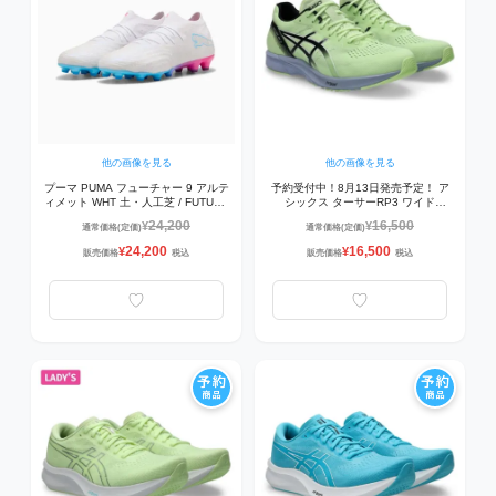
他の画像を見る
他の画像を見る
プーマ PUMA フューチャー 9 アルテ
予約受付中！8月13日発売予定！ ア
ィメット WHT 土・人工芝 / FUTURE
シックス ターサーRP3 ワイド
9 ULTIMATE WHT HG/AG 109377-
TARTHER RP 3 WIDE 1011B466-
24,200
16,500
¥
¥
通常価格(定価)
通常価格(定価)
01 サッカースパイク ホワイト×ブル
752 ランニングシューズ
ー×ピンク
ILLUMINATE YELLOW/BLACK
24,200
16,500
¥
¥
販売価格
税込
販売価格
税込