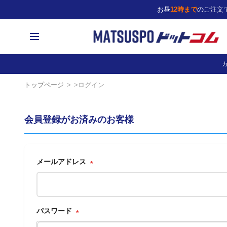
お昼
12時まで
のご注文
トップページ
ログイン
会員登録がお済みのお客様
メールアドレス
(必
須)
パスワード
(必